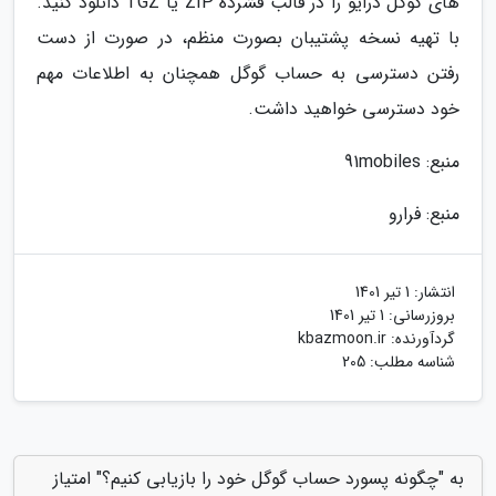
های گوگل درایو را در قالب فشرده ZIP یا TGZ دانلود کنید.
با تهیه نسخه پشتیبان بصورت منظم، در صورت از دست
رفتن دسترسی به حساب گوگل همچنان به اطلاعات مهم
خود دسترسی خواهید داشت.
منبع: 91mobiles
منبع: فرارو
انتشار:
1 تیر 1401
بروزرسانی:
1 تیر 1401
گردآورنده:
kbazmoon.ir
شناسه مطلب: 205
به "چگونه پسورد حساب گوگل خود را بازیابی کنیم؟" امتیاز