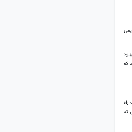
یمی
بود
د که
راه
 که