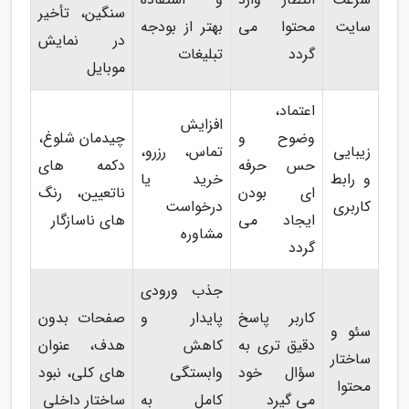
سنگین، تأخیر
سایت
محتوا می
بهتر از بودجه
در نمایش
گردد
تبلیغات
موبایل
اعتماد،
افزایش
وضوح و
چیدمان شلوغ،
زیبایی
تماس، رزرو،
حس حرفه
دکمه های
و رابط
خرید یا
ای بودن
ناتعیین، رنگ
کاربری
درخواست
ایجاد می
های ناسازگار
مشاوره
گردد
جذب ورودی
کاربر پاسخ
پایدار و
صفحات بدون
سئو و
دقیق تری به
کاهش
هدف، عنوان
ساختار
سؤال خود
وابستگی
های کلی، نبود
محتوا
می گیرد
کامل به
ساختار داخلی