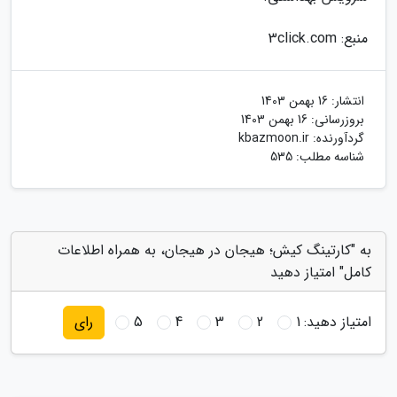
منبع: 3click.com
انتشار:
16 بهمن 1403
بروزرسانی:
16 بهمن 1403
گردآورنده:
kbazmoon.ir
شناسه مطلب: 535
به "کارتینگ کیش؛ هیجان در هیجان، به همراه اطلاعات
کامل" امتیاز دهید
امتیاز دهید:
1
2
3
4
5
رای