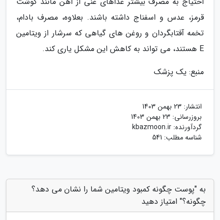
احتیاج به مصرف بیشتر غذاهای غنی از آهن مانند گوشت
قرمز، عدس و اسفناج داشته باشند. بعلاوه، مصرف بادام،
تخمه آفتابگردان و روغن های گیاهی که سرشار از ویتامین
E هستند، می تواند به کاهش این مشکل یاری کند.
منبع: یک پزشک
انتشار:
23 بهمن 1403
بروزرسانی:
23 بهمن 1403
گردآورنده:
kbazmoon.ir
شناسه مطلب: 541
به "پوست چگونه کمبود ویتامین شما را نشان می دهد؟
چگونه؟" امتیاز دهید