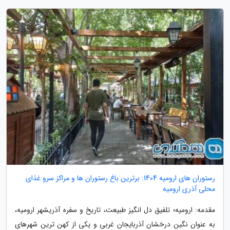
رستوران های ارومیه 1404: برترین باغ رستوران ها و مراکز سرو غذای
محلی آذری ارومیه
مقدمه: ارومیه؛ تلفیق دل انگیز طبیعت، تاریخ و سفره آذریشهر ارومیه،
به عنوان نگین درخشان آذربایجان غربی و یکی از کهن ترین شهرهای