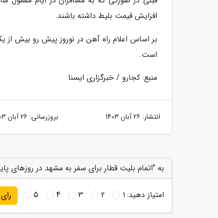
افزایش قیمت بلیط داشته باشند.
است.
منبع: کجارو / خبرگزاری ایسنا
انتشار:
26 آبان 1403
بروزرسانی:
26 آبان 1403
به "اتمام بلیت قطار برای سفر به مشهد در روزهای پای
امتیاز دهید:
1
2
3
4
5
رای