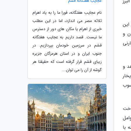
برز
عجایب هفتگانه قشم
نام عجایب هفتگانه، فورا ما را به یاد اهرام
ثلاثه مصر می اندازد، اما در این مطلب
این
خبری از اهرام یا مکان های دور از دسترس
ن و
ما نیست. قصد داریم به عجایب هفتگانه
رنی
قشم در سرزمین خودمان بپردازیم. در
جنوب ایران و در استان هرمزگان جزیره
زیبای قشم قرار گرفته است که حقیقتا هر
د و
گوشه از آن را می توان...
خار
سوب
اخت
امل
 با