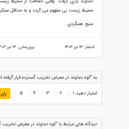
دماوند یاری گرفت. وقتی حفاظت از محیط زیست 
محیط زیست بی مفهوم می گردد و به حداقل ممکن
منبع: همگردی
انتشار:
13 تیر 1403
بروزرسانی:
13 تیر 1403
به "کوه دماوند در معرض تخریب گسترده قرار گرفته ا
امتیاز دهید:
1
2
3
4
5
رای
دیدگاه های مرتبط با "کوه دماوند در معرض تخریب گس