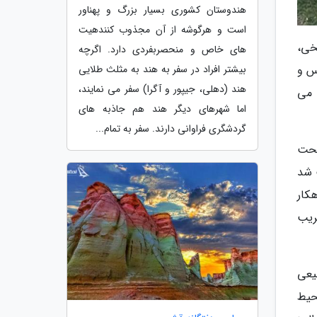
هندوستان کشوری بسیار بزرگ و پهناور
است و هرگوشه از آن مجذوب کنندهیت
خی،
های خاص و منحصربفردی دارد. اگرچه
س و
بیشتر افراد در سفر به هند به مثلث طلایی
هند (دهلی، جیپور و آگرا) سفر می نمایند،
 می
اما شهرهای دیگر هند هم جاذبه های
گردشگری فراوانی دارند. سفر به تمام...
تحت
 شد
کار
ریب
 طبیعی
بتِ محیط