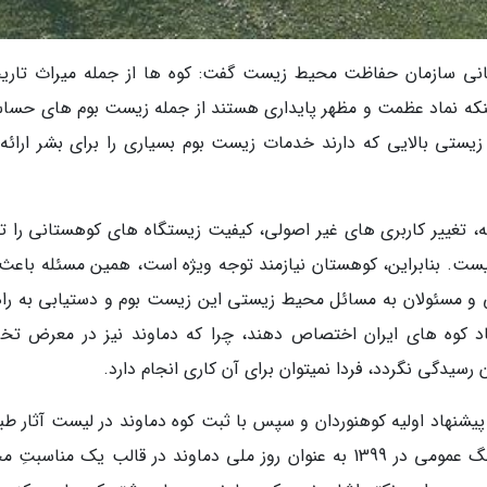
انی سازمان حفاظت محیط زیست گفت: کوه ها از جمله میراث تاری
که نماد عظمت و مظهر پایداری هستند از جمله زیست بوم های حسا
 زیستی بالایی که دارند خدمات زیست بوم بسیاری را برای بشر ارائه
ویه، تغییر کاربری های غیر اصولی، کیفیت زیستگاه های کوهستانی را 
ی نیست. بنابراین، کوهستان نیازمند توجه ویژه است، همین مسئله باعث
و مسئولان به مسائل محیط زیستی این زیست بوم و دستیابی به راه
اد کوه های ایران اختصاص دهند، چرا که دماوند نیز در معرض تخ
 رسیدگی نگردد، فردا نمیتوان برای آن کاری انجام دارد.
یجه 13 تیر روز جشن تیرگان، از سال 1383 به پیشنهاد اولیه کوهنوردان و سپس با ثبت کوه دماوند در لیست آثار
فرهنگی ملی در سال 1387 و تصویب شورای فرهنگ عمومی در 1399 به عنوان روز ملی دماوند در قالب یک مناس