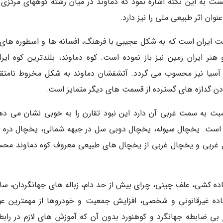
ت به این نکته اشاره نمود که دماوند در میان رشته کوههای مرکزی ال
ت ایران است که به شکل عجیبی با فرهنگ، افسانه ها و اسطوره های 
نر ایران زمین نیز باز نموده است. کوه دماوند، بلندترین کوه ایرا
ی آسیا نیز محسوب می گردد. آتشفشان دماوند به شکل مخروط نامتقا
دن گدازه های گسترده از قسمت های دیگر متمایز است.
بت به سمت غربی آن دارد این نبود تقارن را به خوبی نشان می ده
ن است. یخچال سیوله، یخچال دوبی سل در جبهه شمالی، یخچال دره ی
 غربی و یخچال غربی از یخچال های طبیعی معروف کوه دماوند مح
ده کشی، علف چینی، چرای بیش از حد دام، زباله های جهانگردان، س
اده غیرقانونی و شخصی، افزایش جمعیت و خودروها از مهمترین عو
ضابطه جهانگرد و کوهنورد بدون آن که آموزش های لازم در رابطه