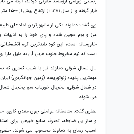
زیستی ورزشی ارزشمند معرفی گردید، البته می بایس
قرار گرفته و از سال 1381 از ارتفاع بیش از 4500 متر عنوان اثر طبیعی ملی را نیز دارد.
وی گفت: دماوند یکی از مشهورترین نمادهای طبیع
مرز و بوم عجین شده و پای خود را به ادبیات و ه
خاورمیانه است، این کوه بلندترین کوه آتشفشان
است که نیم مخروط جنوب غربی آن به دلیل دارا بو
یال شمال شرقی دماوند نیز با شیب کمتری که نس
مهمترین پدیده ژئوتوریسم (زمین جهانگردی) ایرا
در شمال شرقی، یخچال خورتاب سر، یخچال شمال
می شوند.
عطری گفت: متاسفانه عواملی چون معدن کاوی، جا
و ساز بی ضابطه، تصرف منابع طبیعی برای استف
آسیب رسان به دماوند محسوب می شوند. حضور بی 