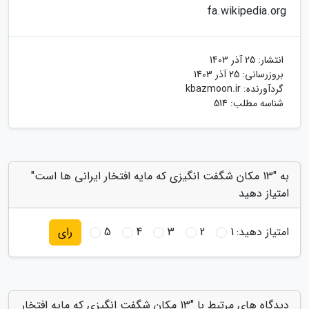
fa.wikipedia.org
انتشار:
25 آذر 1403
بروزرسانی:
25 آذر 1403
گردآورنده:
kbazmoon.ir
شناسه مطلب: 514
به "13 مکان شگفت انگیزی که مایه افتخار ایرانی ها است"
امتیاز دهید
امتیاز دهید:
1
2
3
4
5
رای
دیدگاه های مرتبط با "13 مکان شگفت انگیزی که مایه افتخار