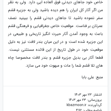
خاص خود جاهای دیدنی فوق العاده ایی دارد. ولی به نظر
من اگر آثار کل ایران را هم دیده باشید ولی به جزیره قشم
سفر ننموده باشید تا جاهای دیدنی قشم را ببینید نصف
عمرتان بر فناست. موقعیت خاص جغرافیایی و فرهنگی قشم
باعث به وجود آمدن آثار حیرت انگیز تاریخی و طبیعی در
این جزیره شده است و در این میان بندر لافت نیز به دلیل
موقعیت خود در طول تاریخ از این قائده مستثنی نیست.
قطعا آثار بی بدیل جزیره قشم و بندر لافت مخصوصا چاه
های تلا قشم شما را مات و مبهوت خود می سازد.
منبع: علی بابا
انتشار:
23 مهر 1403
بروزرسانی:
23 مهر 1403
گردآورنده:
kbazmoon.ir
شناسه مطلب: 472