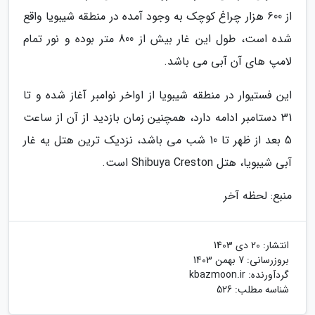
از 600 هزار چراغ کوچک به وجود آمده در منطقه شیبویا واقع
شده است، طول این غار بیش از 800 متر بوده و نور تمام
لامپ های آن آبی می باشد.
این فستیوار در منطقه شیبویا از اواخر نوامبر آغاز شده و تا
31 دستامبر ادامه دارد، همچنین زمان بازدید از آن از ساعت
5 بعد از ظهر تا 10 شب می باشد، نزدیک ترین هتل یه غار
آبی شیبویا، هتل Shibuya Creston است.
منبع: لحظه آخر
انتشار:
20 دی 1403
بروزرسانی:
7 بهمن 1403
گردآورنده:
kbazmoon.ir
شناسه مطلب: 526