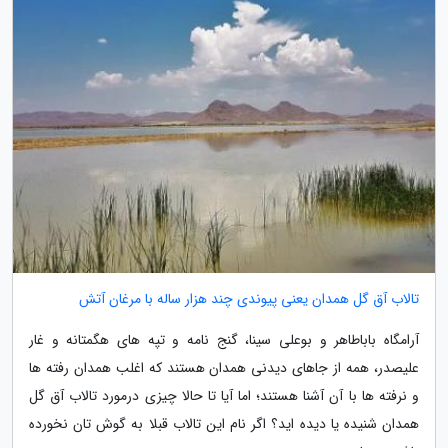
تالاب آق گل همدان یعنی پیوندی چند هزار ساله با مرغان آتش
آرامگاه باباطاهر و بوعلی سینا، گنج نامه و تپه های هگمتانه و غار
علیصدر، همه از جاهای دیدنی همدان هستند که اغلب همدان رفته ها
و نرفته ها با آن آشنا هستند؛ اما آیا تا حالا چیزی درمورد تالاب آق گل
همدان شنیده یا دیده اید؟ اگر نام این تالاب قبلا به گوش تان نخورده