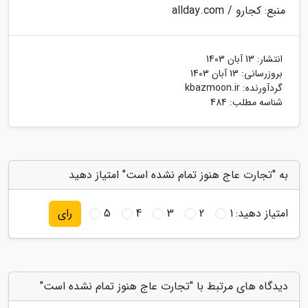
منبع: کجارو / allday.com
انتشار:
13 آبان 1403
بروزرسانی:
13 آبان 1403
گردآورنده:
kbazmoon.ir
شناسه مطلب: 484
به "تجارت عاج هنوز تمام نشده است" امتیاز دهید
امتیاز دهید:
1
2
3
4
5
رای
دیدگاه های مرتبط با "تجارت عاج هنوز تمام نشده است"