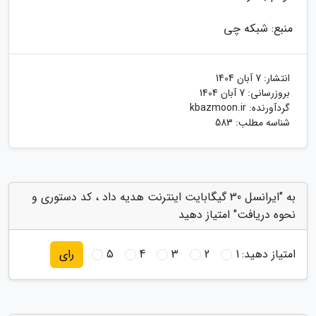
منبع: شبکه چی
انتشار:
7 آبان 1404
بروزرسانی:
7 آبان 1404
گردآورنده:
kbazmoon.ir
شناسه مطلب: 583
به "ایرانسل 30 گیگابایت اینترنت هدیه داد ، کد دستوری و
نحوه دریافت" امتیاز دهید
امتیاز دهید:
1
2
3
4
5
رای