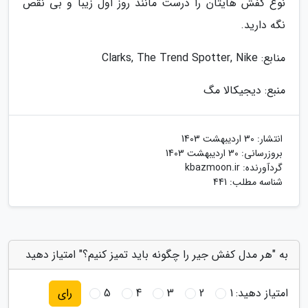
نوع کفش هایتان را درست مانند روز اول زیبا و بی نقص
نگه دارید.
منابع: Clarks, The Trend Spotter, Nike
منبع: دیجیکالا مگ
انتشار:
30 اردیبهشت 1403
بروزرسانی:
30 اردیبهشت 1403
گردآورنده:
kbazmoon.ir
شناسه مطلب: 441
به "هر مدل کفش جیر را چگونه باید تمیز کنیم؟" امتیاز دهید
امتیاز دهید:
1
2
3
4
5
رای