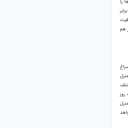
 را
این سبک یکی از تازهترین مدل های طراحی داخلی است و انجام آن طبق آمار طی سال گذشته بیش از 13 برابر
قیت
 هم
راغ
نزل
تلف
روز
نزل
اهد