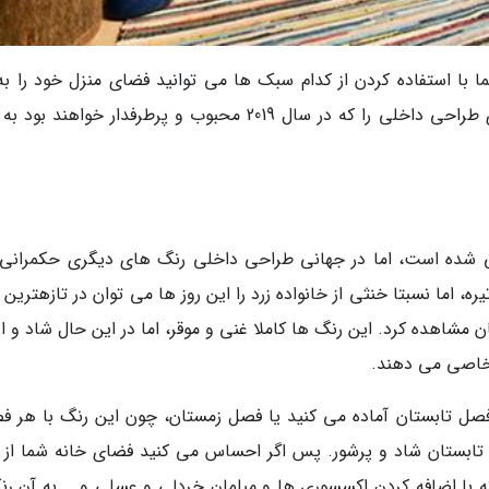
با استفاده کردن از کدام سبک ها می توانید فضای منزل خود را به 
کنید؟ در این مقاله تازهترین سبک ها و مدل های طراحی داخلی را که در سال 2019 محبوب و پرطرفدار خواهن
 مرجانی به عنوان رنگ سال 2019 معرفی شده است، اما در جهانی طراحی داخلی رنگ های دیگری حکمرا
، اما نسبتا خنثی از خانواده زرد را این روز ها می توان در تازهترین
شاهده کرد. این رنگ ها کاملا غنی و موقر، اما در این حال شاد و ان
خاصی می دهند.
 فصل تابستان آماده می کنید یا فصل زمستان، چون این رنگ با هر ف
 تابستان شاد و پرشور. پس اگر احساس می کنید فضای خانه شما از 
 با اضافه کردن اکسسوری ها و مبلمان خردلی و عسلی و … به آن رن