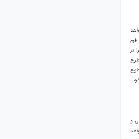
منظم برای سال 2019 محبوب خواهد
فرم
 در
طرح
طوح
ذوب
ی و
اهد