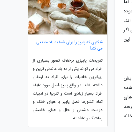
اما
وده
ند.
رابر شده است پس اگر
این
5 کاری که پاییز را برای شما به یاد ماندنی
می کند!
تفریحات پاییزی برخلاف تصور بسیاری از
افراد می تواند یکی از به یاد ماندنی ترین و
زیباترین خاطرات را برای افراد به ارمغان
ایش
داشته باشد. در واقع پاییز فصل مورد علاقه
شده
افراد بسیار زیادی است و تقریبا در ادبیات
های
تمام کشورها فصل پاییز با هوای خنک و
ه طبق آمار استفاده از کاکتوس در فضا های منزل طی سال گذشته 235 درصد
دوست داشتنی و حال و هوای خاصش
انه
رمانتیک و عاشقانه...