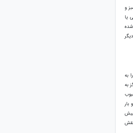
ز و
 یا
شده
یگر
 به
 به
محبوب
بار
بیش
نقش