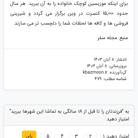
برای اینکه موزیسین کوچک خانواده را به آن ببرید. هر سال
حدود 15,000 کنسرت در وین برگزار می گردد و شیرینی
فروشی ها و کافه ها لحظات شما را دلچسب تر می سازند.
منبع: مجله سفر
انتشار:
8 آبان 1403
بروزرسانی:
8 آبان 1403
گردآورنده:
kbazmoon.ir
شناسه مطلب: 479
به "فرزندتان را تا قبل از 18 سالگی به تماشا این شهرها ببرید"
امتیاز دهید
امتیاز دهید:
1
2
3
4
5
رای