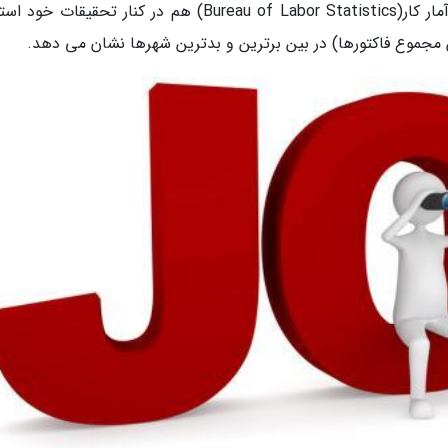
ایالات متحده (The u.s census bureau) و دفتر آمار کار(Bureau of Labor Statistics) هم در کنار تحقیقا