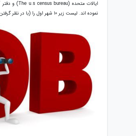
نموده اند. لیست زیر 10 شهر اول را (با در نظر گرفتن مجموع فاکتورها) در بین برترین و بدترین شهرها نشان می دهد.