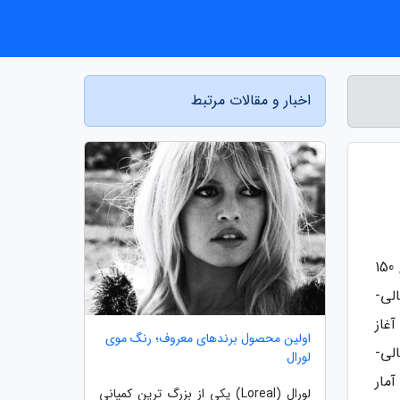
اخبار و مقالات مرتبط
به گزارش خبر آزمون، یکی از این مراکز، سایت خصوصی و مالی WalletHub است که برای به دست آوردن این رده بندی 150
ط مالی-
آغاز
اولین محصول برندهای معروف؛ رنگ موی
لی-
لورال
اداره آمار
لورال (Loreal) یکی از بزرگ ترین کمپانی