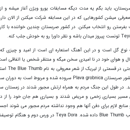
ربستان، باید بگم یه مدت دیگه مسابقات یورو ویژن آغاز میشه و از
رفی میشن کشورهایی که در این مسابقه شرکت میکنن از الان دارن
بفرستن رو انتخاب میکنن. در کشور صربستان چندین خواننده با کار
اموندا نام یک نوع گل است و در این آهنگ استعاره ای است از امید و چیزی که 
 و هوای خود در نا امیدی سخن میگه و منتظر شخص یا اتفاقی است
نجاتش دهد. Ramonda بسیار احساسی است و حتی در قسمتی 
شده، این شعر به وسیله یکی از بزرگترین شاعران کشور صربستان Plava grobnica سروده شده و مربوط است به 
د. در طول این جنگ مردم به همراه ارتش مجبور شدند در زمستان 
ین مسیر بسیاری زخمی و مریض شدند و بسیاری هم جان خود را از 
و منابع لازم برای دفن آنها هم وجود نداشته مردم مجبور می شوند اجسا
به دریای ایونی بیندازند و از این رو به آن منطقه لقب Blue Thumb داده شده. Teya Dora در ورس دوم و ه