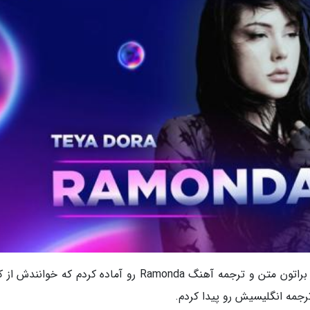
سلام خبرنگاران ی های عزیز حالتون چطوره؟ امروز براتون متن و ترجمه آهنگ Ramonda رو آماده کردم که خو
مه انگلیسیش رو پیدا کردم.