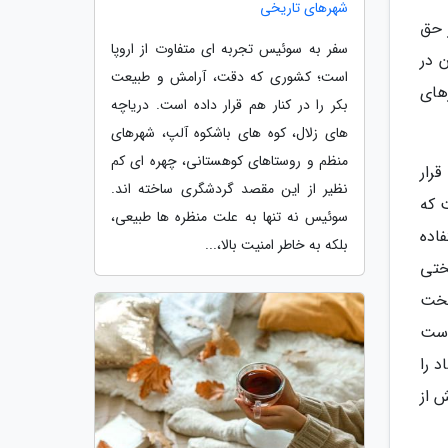
شهرهای تاریخی
 حق
سفر به سوئیس تجربه ای متفاوت از اروپا
 در
است؛ کشوری که دقت، آرامش و طبیعت
های
بکر را در کنار هم قرار داده است. دریاچه
های زلال، کوه های باشکوه آلپ، شهرهای
منظم و روستاهای کوهستانی، چهره ای کم
قرار
نظیر از این مقصد گردشگری ساخته اند.
 که
سوئیس نه تنها به علت منظره ها طبیعی،
از لیریک از شعر معروفی به نام The Blue Thumb استفاده
بلکه به خاطر امنیت بالا،...
دوران سختی
سخت
دست
د را
نگام توصیفش از